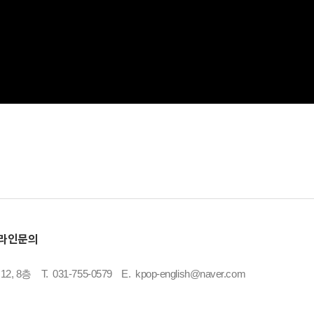
온라인문의
2, 8층
T.
031-755-0579
E.
kpop-english@naver.com