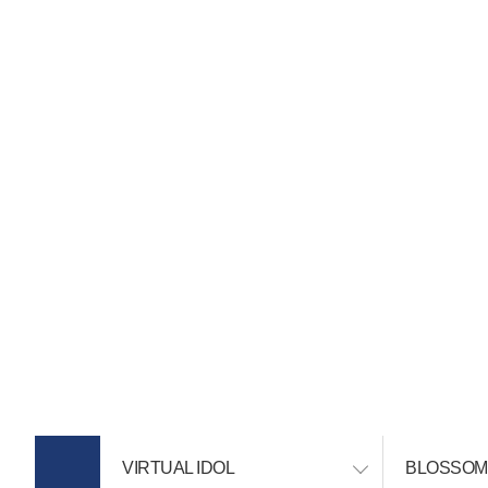
메
뉴
COMPANY
TWIN
전
건
체
너
뛰
메
기
뉴
열
기
VIRTUAL IDOL
BLOSSOM