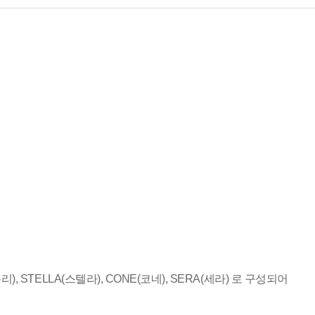
I(춘리), STELLA(스텔라), CONE(코네), SERA(세라) 로 구성되어