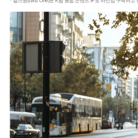
걸즈원(Girlz One)은 K팝 융합 콘텐츠 IP로 라인업 구축하고