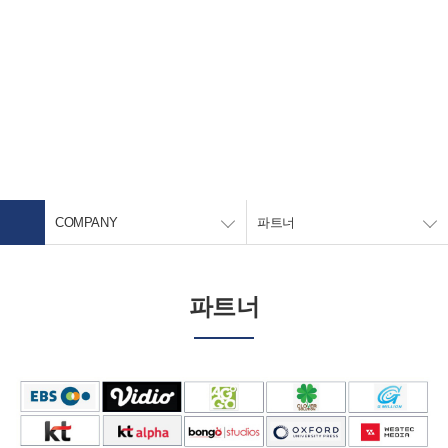
메
뉴
전
건
체
너
메
뛰
기
뉴
COMPANY
열
기
COMPANY
파트너
파트너