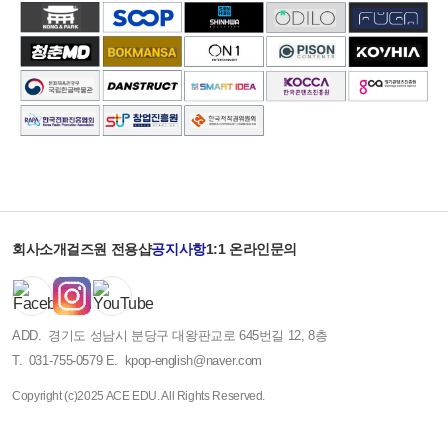
회사소개
걸즈원 전용샵
공지사항
1:1 온라인문의
ADD.
경기도 성남시 분당구 대왕판교로 645번길 12, 8층
T.
031-755-0579
E.
kpop-english@naver.com
Copyright (c)2025 ACE EDU. All Rights Reserved.